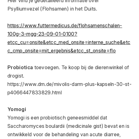
Hier vind je gedetailleerd informatie over 
Psylliumvezel (Flohsamen) in het Duits.
https://www.futtermedicus.de/flohsamenschalen-
100g-3-mgg-23-09-01-0100?
etcc_cu=onsite&etcc_med_onsite=interne_suche&etc
c_cmp_onsite=mit_ergebnis&etcc_st_onsite=flo
Probiotica 
toevoegen. Te koop bij de dierenwinkel of 
drogist.
https://www.dm.de/mivolis-darm-plus-kapseln-30-st-
p4066447833829.html
Yomogi
Yomogi is een probiotisch geneesmiddel dat 
Saccharomyces boulardii (medicinale gist) bevat en is 
ontwikkeld voor de behandeling van acute diarree, 