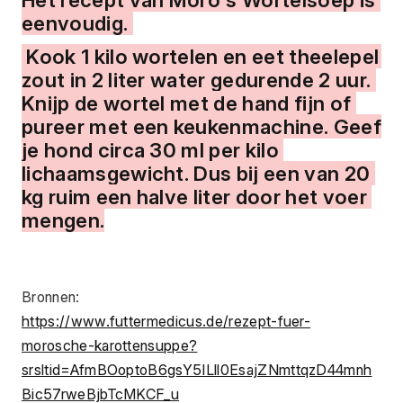
eenvoudig. 
 Kook 1 kilo wortelen en eet theelepel 
zout in 2 liter water gedurende 2 uur. 
Knijp de wortel met de hand fijn of 
pureer met een keukenmachine. Geef 
je hond circa 30 ml per kilo 
lichaamsgewicht. Dus bij een van 20 
kg ruim een halve liter door het voer 
mengen.
Bronnen:
https://www.futtermedicus.de/rezept-fuer-
morosche-karottensuppe?
srsltid=AfmBOoptoB6gsY5ILll0EsajZNmttqzD44mnh
Bic57rweBjbTcMKCF_u