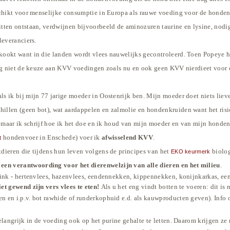
chikt voor menselijke consumptie in Europa als rauwe voeding voor de honden ve
ten ontstaan, verdwijnen bijvoorbeeld de aminozuren taurine en lysine, nodige
leveranciers.
ookt want in die landen wordt vlees nauwelijks gecontroleerd. Toen Popeye hee
nog niet de keuze aan KVV voedingen zoals nu en ook geen KVV nierdieet voor e
ls ik bij mijn 77 jarige moeder in Oostenrijk ben. Mijn moeder doet niets lie
hillen (geen bot), wat aardappelen en zalmolie en hon
denkruiden want het ris
, maar ik schrijf hoe ik het doe en ik houd van mijn moeder en van mijn honden
hondenvoer in Enschede) voer ik
afwisselend KVV
.
t
dieren die tijdens hun leven volgens de principes van het
biolog
EKO keurmerk
 een verantwoording voor het dierenwelzijn van alle diere
n en het milieu
.
ink - hertenvlees, hazenvlees, eendennekken, kippennekken, konijnkarkas, eend
t gewend zijn vers vlees te eten!
Als u het eng vindt botten te voeren: dit i
en en i.p.v. bot rawhide of runderkophuid e.d. als kauwproducten geven). Info
elangrijk in de voeding ook op het purine gehalte te letten. Daarom krijgen z