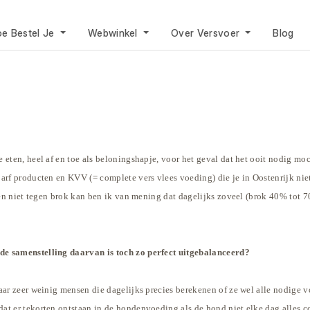
e Bestel Je
Webwinkel
Over Versvoer
Blog
eten, heel af en toe als beloningshapje, voor het geval dat het ooit nodig moc
barf producten en KVV (= complete vers vlees voeding) die je in Oostenrijk
nie
) en niet tegen brok kan ben ik van mening dat dagelijks zoveel (brok 40% tot 
de samenstelling daarvan is toch zo perfect uitgebalanceerd?
aar zeer weinig mensen die dagelijks precies berekenen of ze wel alle nodige 
at er tekorten ontstaan in de hondenvoeding als de hond niet elke dag alles c