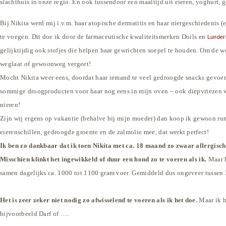
slachthuis in onze regio. En ook tussendoor een maaltijd uit eieren, yoghurt, 
Bij Nikita werd mij i.v.m. haar atopische dermatitis en haar niergeschiedenis 
te voegen. Dit doe ik door de farmaceutische kwaliteitsmerken Doils en
Lunder
gelijktijdig ook stofjes die helpen haar gewrichten soepel te houden. Om de we
weglaat of gewoonweg vergeet!
Mocht Nikita weer eens, doordat haar iemand te veel gedroogde snacks gevoerd 
sommige droogproducten voor haar nog eens in mijn oven – ook diepvriezen wil 
nieren!
Zijn wij ergens op vakantie (behalve bij mijn moeder) dan koop ik gewoon run
eierenschillen, gedroogde groente en de zalmolie mee, dat werkt perfect!
Ik ben zo dankbaar dat ik toen Nikita met ca. 18 maand zo zwaar allergisc
Misschien klinkt het ingewikkeld of duur een hond zo te voeren als ik.
Maar h
samen dagelijks ca. 1000 tot 1100 gram voer.
Gemiddeld dus ongeveer tussen 3
Het is zeer zeker niet nodig zo afwisselend te voeren als ik het doe.
Maar ik h
bijvoorbeeld Darf of ….