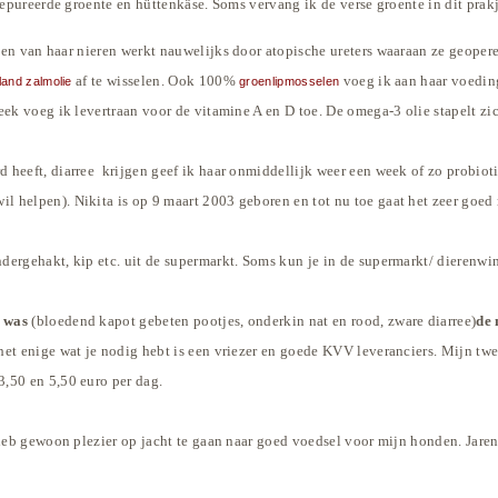
gepureerde groente en hüttenkäse. Soms vervang ik de verse groente in dit prakj
(een van haar nieren werkt nauw
elijk
s door atopische ureters waaraan ze geoper
af te wisselen. Ook 100%
voeg ik aan haar voedin
land zalmolie
groenlipmosselen
ek voeg ik levertraan voor de vitamine A en D toe. De omega-3 olie stapelt zic
heeft, diarree krijgen geef ik haar onmiddellijk weer een week of zo probiotic
helpen). Nikita is op 9 maart 2003 geboren en tot nu toe gaat het zeer goed m
dergehakt, kip etc. uit de supermarkt. Soms kun je in de supermarkt/ dierenwi
h was
(bloedend kapot gebeten pootjes, onderkin nat en rood, zware diarree)
de 
et enige wat je nodig hebt is een vriezer en goede KVV leveranciers. Mijn tw
,50 en 5,50 euro per dag.
eb gewoon plezier op jacht te gaan naar goed voedsel voor mijn honden. Jarenl