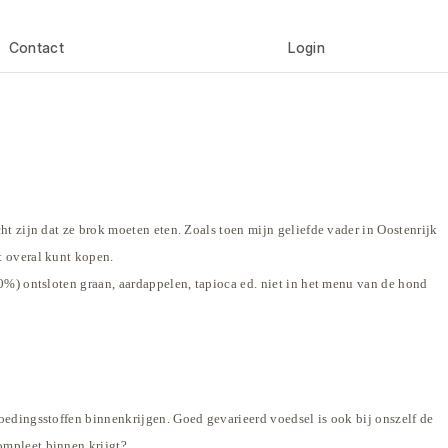
Contact
Login
ht zijn dat ze brok moeten eten. Zoals toen mijn geliefde vader in Oostenrijk
t overal kunt
kopen.
70%) ontsloten graan, aardappelen, tapioca ed. niet in het menu van de hond
voedingsstoffen binnenkrijgen. Goed gevarieerd voedsel is ook bij onszelf de
ompleet binnen krijgt?