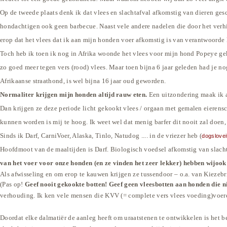
Op de tweede plaats denk ik dat vlees en slachtafval afkomstig van dieren ges
hondachtigen ook geen barbecue. Naast vele andere nadelen die door het verhit
erop dat het vlees dat ik aan mijn honden voer afkomstig is van verantwoorde 
Toch heb ik toen ik nog in Afrika woonde het vlees voor mijn hond Popeye gek
zo goed meer tegen vers (rood) vlees. Maar toen bijna 6 jaar geleden had je 
Afrikaanse straathond, is wel bijna 16 jaar oud geworden.
Normaliter krijgen mijn honden altijd rauw eten.
Een uitzondering maak ik a
Dan k
rijg
en ze
deze periode licht
gekookt vlees / orgaan met gemalen eierensc
kunnen worden is mij te hoog. Ik weet wel dat menig barfer dit nooit zal doen
Sinds ik Darf, CarniVoer, Alaska, Tinlo, Natudog .... in de vriezer heb (
dogslovei
Hoofdmoot van de maaltijden is Darf. Biologisch voedsel afkomstig van slacht
van het voer voor onze honden
(en ze vinden het zeer lekker)
hebben wij
ook
Als afwisseling en om erop te kauwen krijgen ze tussendoor – o.a. van Kiezebr
(Pas op!
Geef nooit gekookte botten! Geef geen vleesbotten aan honden die nie
verhouding. Ik ken vele mensen die
KVV (= complete vers vlees voeding)
voer
Doordat elke dalmatiër de aanleg heeft om uraatstenen te ontwikkelen is het b