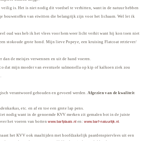
ilig is. Het is niet nodig dit voedsel te verhitten, want in de natuur hebben
 bouwstoffen van eiwitten die belangrijk zijn voor het lichaam. Wel let ik
l oud was heb ik het vlees voor hem weer licht verhit want hij kon toen niet
en stokoude grote hond. Mijn lieve Popeye, een kruising Flatcoat retriever/
ver dan de meisjes verwennen en uit de hand voeren.
ico dat mijn moeder van eventuele salmonella op kip of kalkoen ziek zou
.
isch verantwoord gehouden en gevoerd werden.
Afgezien van de kwaliteit
enkarkas, etc. en af en toe een grote lap pens.
s niet nodig want in de genoemde KVV merken zit gemalen bot in de juiste
 over het voeren van botten
en:
.
www.barfplaats.nl
www.barf-natuurlijk.nl
e naast het KVV ook maaltijden met hoofdzakelijk paardenspiervlees uit een