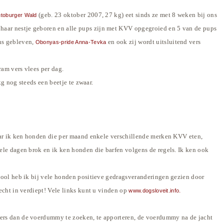
(geb. 23 oktober 2007, 27 kg) eet sinds ze met 8 weken bij ons
toburger Wald
 haar nestje geboren en alle pups zijn met KVV opgegroied en 5 van de pups
ons gebleven,
en ook zij wordt uitsluitend vers
Obonyas-pride Anna-Tevka
ram vers vlees per dag.
g nog steeds een beetje te zwaar.
 ik ken honden die per maand enkele verschillende merken KVV eten,
ele dagen brok en ik ken honden die barfen volgens de regels. Ik ken ook
chool heb ik bij vele honden positieve gedragsveranderingen gezien door
echt in verdiept! Vele links kunt u vinden op
.
www.dogsloveit.info
eukers dan de voerdummy te zoeken, te apporteren, de voerdummy na de jacht