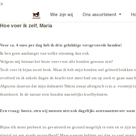
>
Wie zijn wij
Ons assortiment
Ho
Hoe voer ik zelf, Maria
Voor ca. 4 euro per dag heb ik drie gelukkige versgevoerde honden!
Ik ben geen aanhanger van welke stroming dan ook.
Volgens mij bestaat het beste voer voor alle honden gewoon niet!
Toch voer ik bijna nooit brok. Maar ik heb mijn honden wel geleerd brokken te 
overleed en ik enkele dagen de kracht niet meer had om op zoek te gaan naar 
Afgezien daarvan dat mijn dalmatiër Nikita zwaar allergisch is (o.a. voermijt
thuishoort. In de natuur eten honden nauwelijks koolhydraten.
Een vraag: hoezo, eten wij mensen niet ook dagelijks astronautenvoer want 
Bijna elk mens probeert zo gevarieerd en gezond mogelijk te eten en er zijn m
sleutel tot een goede gezondheid! Maar waarom hebben wij dan zo veel angst d