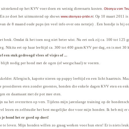
t uitstekend op het KVV voer doen en weinig dierenarts kosten.
Obonya vom Teu
 En ze doet het uitmuntend op shows
. Op 10 maart 2011 is
www.obonyas-pride.n
l
van de 8 maand oude pups
(en veel info over ons netstje)
. Een hondje is bij 
 brok. Omdat ik het toen nog niet beter wist. Nu eet ook zij ca. 100 tot 125 g
eg. Nikita eet op haar leeftijd ca. 300 tot 400 gram
KVV per dag, en is met 30 k
 een stuk gedroogd vlees of visjes of ...
blijft nodig per hond met de ogen (of weegschaal) te voeren.
kkelder. Allergisch, kapotte nieren op puppy leeftijd en een licht haartruis.
Maar
ele prooidieren eten zonder groentes, honden die enkele dagen KVV eten en enk
gen en daarnaast met de pot mee eten.
ijn na het overzetten op vers. Tijdens mijn jarenlange training op de hondens
el lezen en zelfstudie het best mogelijke doe voor mijn honden. Ik heb mij er 
s je hond het er goed op
doet!
ie te leven. Mijn honden willen zo graag werken voor hun eten! Er is niets l