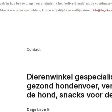
zelf in hun bek te dragen en uiteindelijk het ‘zelfverdiende’ uit de voerdum
Mocht u nog vragen hebben, kunt u mij altijd een mailtje sturen.
info@dogslovei
Contact
Dierenwinkel gespecialis
gezond hondenvoer, vers
de hond, snacks voor d
Dogs Love It