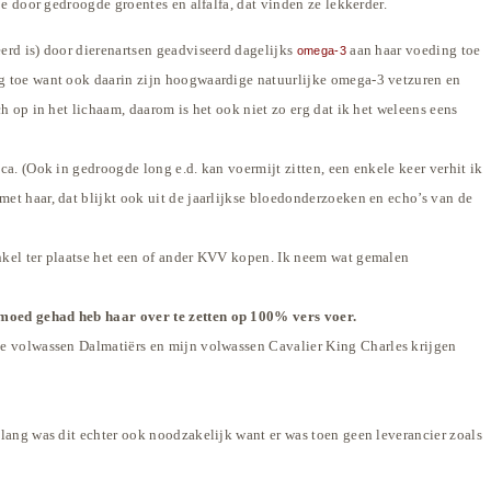
e door gedroogde groentes en alfalfa, dat vinden ze lekkerder.
eerd is) door dierenartsen geadviseerd dagelijks
aan haar voeding toe
omega-3
g toe want ook daarin zijn hoogwaardige natuurlijke omega-3 vetzuren en
h op in het lichaam, daarom is het ook niet zo erg dat ik het weleens eens
a. (Ook in gedroogde long e.d. kan voermijt zitten, een enkele keer verhit ik
et haar, dat blijkt ook uit de jaarlijkse bloedonderzoeken en echo’s van de
nkel ter plaatse het een of ander KVV kopen. Ik neem wat gemalen
moed gehad heb haar over te zetten op 100% vers voer.
ee volwassen Dalmatiërs en mijn
volwassen
Cavalier King Charles krijgen
ang was dit echter ook noodzakelijk want er was toen geen leverancier zoals