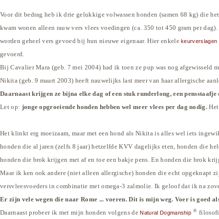
Voor dit bedrag heb ik drie gelukkige volwassen honden (samen 68 kg) die he
kwam wonen alleen rauw vers vlees voedingen (ca. 350 tot 450 gram per dag).
worden geheel vers gevoed bij hun nieuwe eigenaar. Hier enkele
keurverslagen
gevoerd.
Bij Cavalier Mara (geb. 7 mei 2004) had ik toen ze pup was nog afgewisseld met
Nikita (
geb. 9 maart 2003) heeft nauwelijks last meer van haar allergische aanl
Daarnaast krijgen ze bijna elke dag of een stuk runderlong, een pensstaafje of
Let op:
jonge opgroeiende honden hebben wel meer vlees per dag nodig.
Het 
Het klinkt erg moeizaam
, maar met een hond als Nikita is
alles
wel iets ingewi
honden die al jaren (zelfs 8 jaar) hetzelfde KVV dagelijks eten, honden die h
honden die brok krijgen met af en toe een bakje pens. En honden die brok krij
Maar ik ken ook andere (niet alleen allergische) honden die echt opgeknapt z
versvleesvoeders in combinatie met omega-3 zalmolie. Ik geloof dat ik na zove
Er zijn vele wegen die naar Rome ... voeren. Dit is mijn weg. Voer is goed al
®
Daarnaast probeer ik met mijn honden volgens de
filosof
Natural Dogmanship