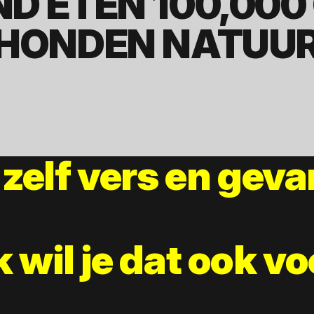
ND ETEN 100,000
HONDEN NATUUR
t zelf vers en geva
k wil je dat ook vo