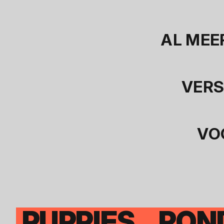
AL MEE
VERS
VO
PUPPIES...RON