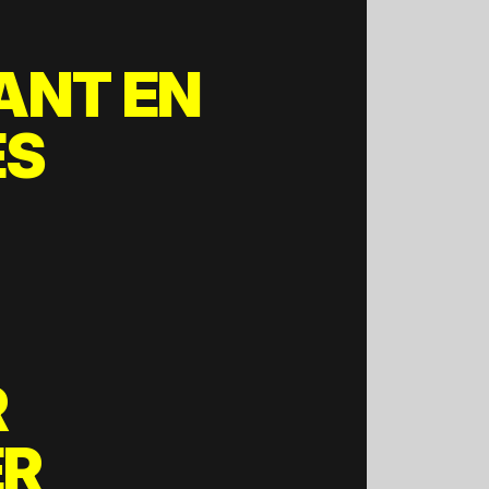
ANT EN
ES
R
ER