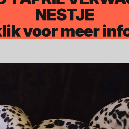
NESTJE
lik voor meer inf