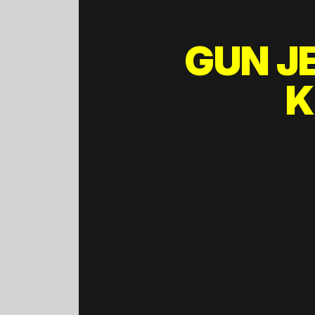
GUN J
K