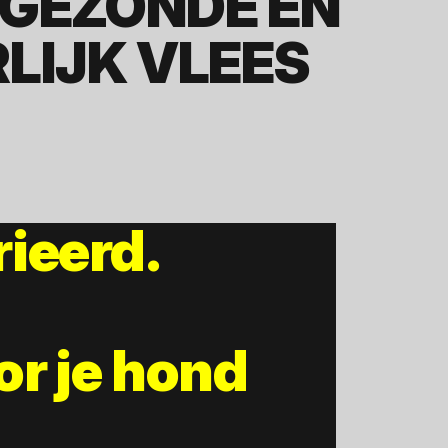
 GEZONDE EN
LIJK VLEES
rieerd.
or je hond