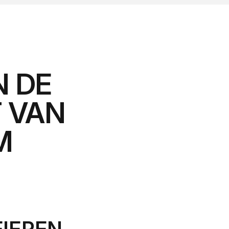
N DE
T VAN
M