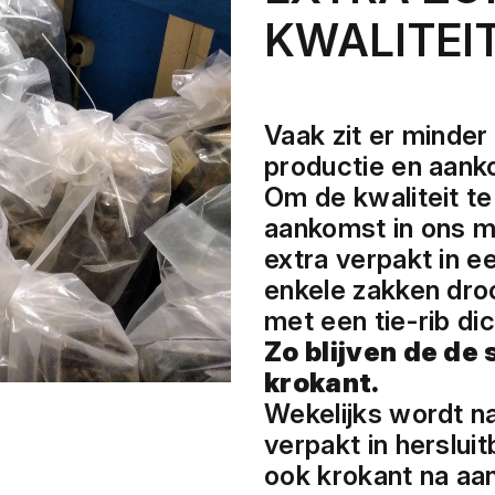
KWALITEI
Vaak zit er minde
productie en aank
Om de kwaliteit t
aankomst in ons m
extra verpakt in e
enkele zakken droo
met een tie-rib di
Zo blijven de de
krokant.
Wekelijks wordt n
verpakt in hersluit
ook krokant na aa