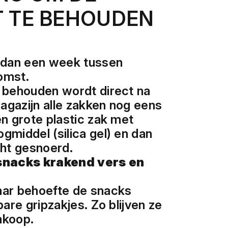
T TE BEHOUDEN
r dan een week tussen
omst.
e behouden wordt direct na
agazijn alle zakken nog eens
en grote plastic zak met
gmiddel (silica gel) en dan
cht gesnoerd.
 snacks krakend vers en
aar behoefte de snacks
bare gripzakjes. Zo blijven ze
nkoop.