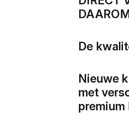
DIRECT 
DAAROM 
De kwalit
Nieuwe kl
met vers
premium 