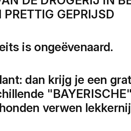
VAN DE DROGERIJ IN B
PRETTIG GEPRIJSD
eits is ongeëvenaard.
ant: dan krijg je een gra
chillende "BAYERISCHE
honden verwen lekkernij