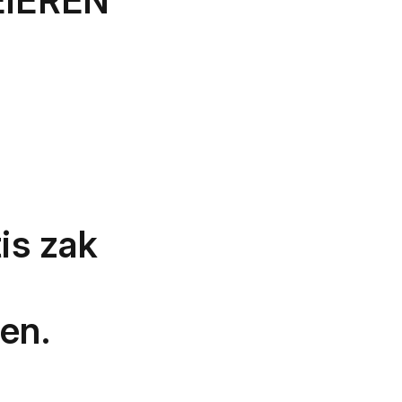
EIEREN
tis zak
"
en.