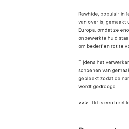
Rawhide, populair in 
van over is, gemaakt ui
Europa, omdat ze enor
onbewerkte huid staan
om bederf en rot te 
Tijdens het verwerken
schoenen van gemaakt 
gebleekt zodat de nam
wordt gedroogd,
>>> 
  Dit is een heel 