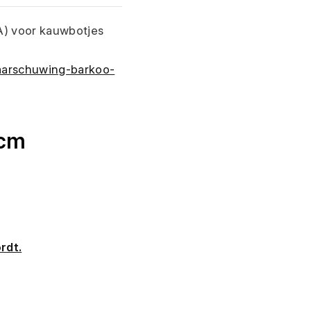
) voor kauwbotjes 
aarschuwing-barkoo-
4cm
rdt.