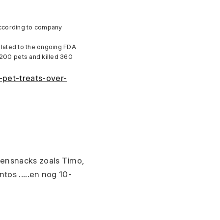
according to company 
lated to the ongoing FDA 
200 pets and killed 360 
pet-treats-over-
ensnacks zoals Timo, 
tos .....en nog 10-