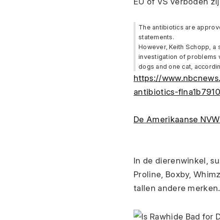
EU of VS verboden zij
The antibiotics are approv
statements. 
However, Keith Schopp, a s
investigation of problems 
dogs and one cat, accordi
https://www.nbcnews.
antibiotics-flna1b791
De Amerikaanse NVWA,
In de dierenwinkel, s
Proline, Boxby, Whimze
tallen andere merken