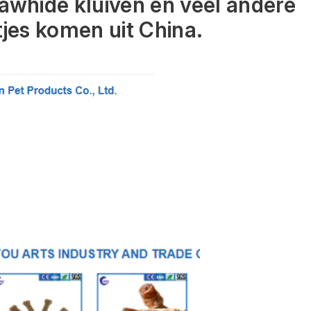
awhide kluiven en veel andere 
jes komen uit China.