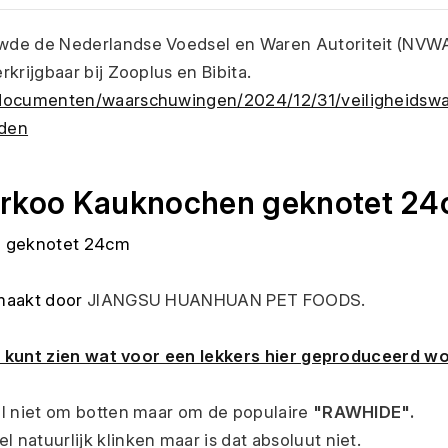
de de Nederlandse Voedsel en Waren Autoriteit (NVWA
krijgbaar bij Zooplus en Bibita.
/documenten/waarschuwingen/2024/12/31/veiligheidsw
nden
rkoo Kauknochen geknotet 2
maakt door 
JIANGSU HUANHUAN PET FOODS.
je kunt zien wat voor een lekkers hier geproduceerd wo
l niet om botten maar om de populaire 
"RAWHIDE".
natuurlijk klinken maar is dat absoluut niet.