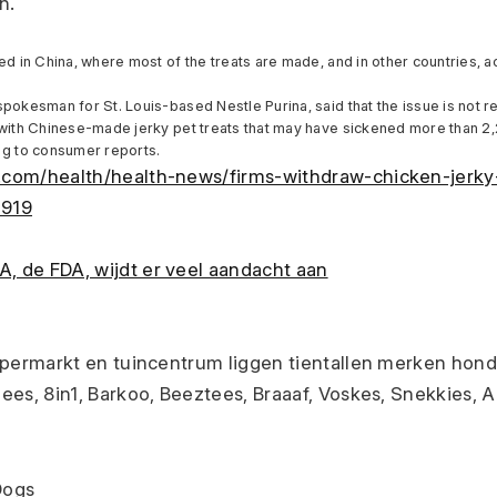
n.
ed in China, where most of the treats are made, and in other countries, 
pokesman for St. Louis-based Nestle Purina, said that the issue is not re
with Chinese-made jerky pet treats that may have sickened more than 2,
ng to consumer reports.
com/health/health-news/firms-withdraw-chicken-jerky-
0919
 de FDA, wijdt er veel aandacht aan
upermarkt en tuincentrum liggen tientallen merken hond
es, 8in1, Barkoo, Beeztees, Braaaf, Voskes, Snekkies, An
.