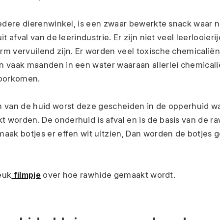
iedere dierenwinkel, is een zwaar bewerkte snack waar no
t afval van de leerindustrie. Er zijn niet veel leerlooieri
m vervuilend zijn. Er worden veel toxische chemicaliën 
 vaak maanden in een water waaraan allerlei chemicali
voorkomen.
 van de huid worst deze gescheiden in de opperhuid wa
worden. De onderhuid is afval en is de basis van de ra
aak botjes er effen wit uitzien, Dan worden de botjes 
leuk
 filmpje
over hoe rawhide gemaakt wordt.