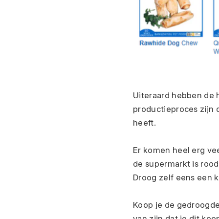
Uiteraard hebben de h
productieproces zijn 
heeft.
Er komen heel erg vee
de supermarkt is rood
Droog zelf eens een ki
Koop je de gedroogde k
van zijn dat je dit koo