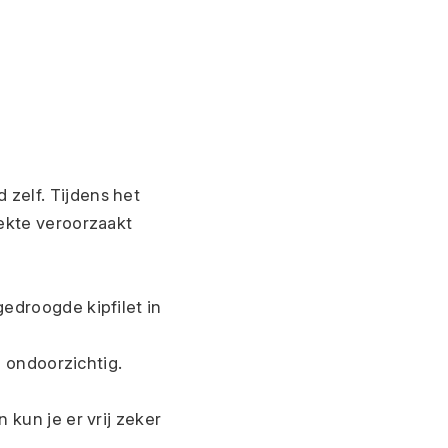
elf. Tijdens het 
ekte veroorzaakt 
droogde kipfilet in 
n ondoorzichtig.
kun je er vrij zeker 