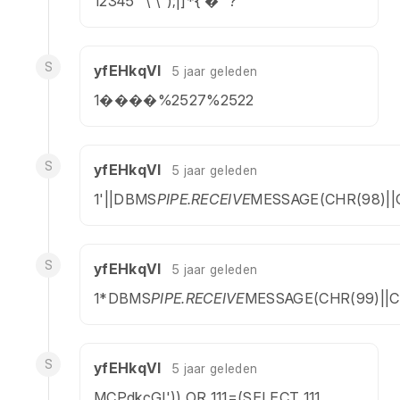
12345'"\'\");|]*{ �''?
S
yfEHkqVl
5 jaar geleden
1����%2527%2522
S
yfEHkqVl
5 jaar geleden
1'||DBMS
PIPE.RECEIVE
MESSAGE(CHR(98)||CH
S
yfEHkqVl
5 jaar geleden
1*DBMS
PIPE.RECEIVE
MESSAGE(CHR(99)||CH
S
yfEHkqVl
5 jaar geleden
MCPdkcGI')) OR 111=(SELECT 111