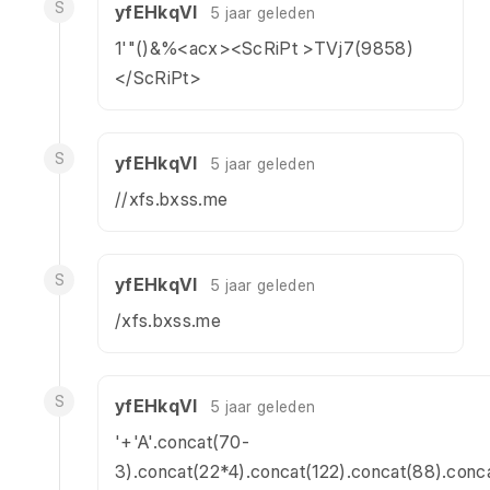
S
yfEHkqVl
5 jaar geleden
1'"()&%<acx><ScRiPt >TVj7(9858)
</ScRiPt>
S
yfEHkqVl
5 jaar geleden
//xfs.bxss.me
S
yfEHkqVl
5 jaar geleden
/xfs.bxss.me
S
yfEHkqVl
5 jaar geleden
'+'A'.concat(70-
3).concat(22*4).concat(122).concat(88).conc