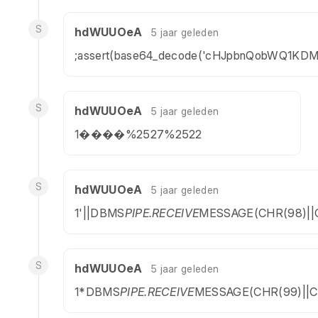
S
hdWUUOeA
5 jaar geleden
;assert(base64_decode('cHJpbnQobWQ1KD
S
hdWUUOeA
5 jaar geleden
1����%2527%2522
S
hdWUUOeA
5 jaar geleden
1'||DBMS
PIPE.RECEIVE
MESSAGE(CHR(98)||CH
S
hdWUUOeA
5 jaar geleden
1*DBMS
PIPE.RECEIVE
MESSAGE(CHR(99)||CH