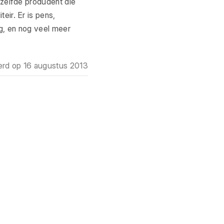
 zelfde produdent die
ir. Er is pens,
g, en nog veel meer
erd op
16 augustus 2013