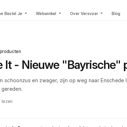
e Bestel Je
Webwinkel
Over Versvoer
Blog
 producten
 It - Nieuwe "Bayrische" 
jn schoonzus en zwager, zijn op weg naar Enschede l
n gereden.
n lezen