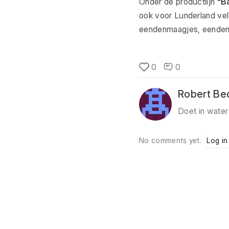
Onder de productlijn
"B
ook voor Lunderland vel
eendenmaagjes, eendenne
0
0
Robert Be
Doet in water
No comments yet.
Log in