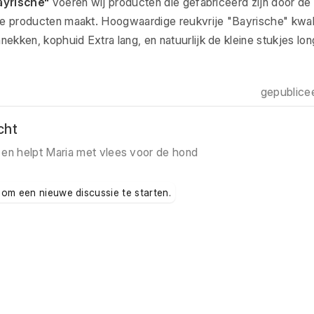
ayrische"
voeren wij producten die gefabriceerd zijn door de
e producten maakt. Hoogwaardige reukvrije "Bayrische" kwalite
kken, kophuid Extra lang, en natuurlijk de kleine stukjes lon
gepublice
cht
 en helpt Maria met vlees voor de hond
 om een nieuwe discussie te starten.