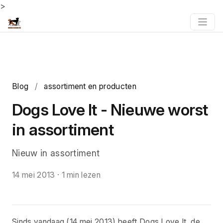
>
Blog
/
assortiment en producten
Dogs Love It - Nieuwe worst
in assortiment
Nieuw in assortiment
14 mei 2013
·
1 min lezen
Sinds vandaag (14 mei 2013) heeft Dogs Love It de