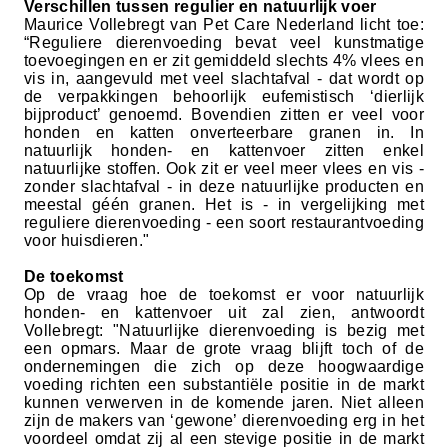
Verschillen tussen regulier en natuurlijk voer
Maurice Vollebregt van Pet Care Nederland licht toe:
“Reguliere dierenvoeding bevat veel kunstmatige
toevoegingen en er zit gemiddeld slechts 4% vlees en
vis in, aangevuld met veel slachtafval - dat wordt op
de verpakkingen behoorlijk eufemistisch ‘dierlijk
bijproduct’ genoemd. Bovendien zitten er veel voor
honden en katten onverteerbare granen in. In
natuurlijk honden- en kattenvoer zitten enkel
natuurlijke stoffen. Ook zit er veel meer vlees en vis -
zonder slachtafval - in deze natuurlijke producten en
meestal géén granen. Het is - in vergelijking met
reguliere dierenvoeding - een soort restaurantvoeding
voor huisdieren."
De toekomst
Op de vraag hoe de toekomst er voor natuurlijk
honden- en kattenvoer uit zal zien, antwoordt
Vollebregt: "Natuurlijke dierenvoeding is bezig met
een opmars. Maar de grote vraag blijft toch of de
ondernemingen die zich op deze hoogwaardige
voeding richten een substantiële positie in de markt
kunnen verwerven in de komende jaren. Niet alleen
zijn de makers van ‘gewone’ dierenvoeding erg in het
voordeel omdat zij al een stevige positie in de markt