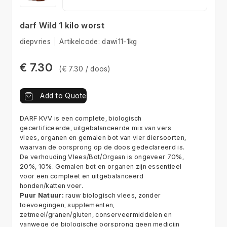
darf Wild 1 kilo worst
diepvries
Artikelcode:
dawi11-1kg
€ 7.30
(€ 7.30 / doos)
Add to Quote
DARF KVV is een complete, biologisch
gecertificeerde, uitgebalanceerde mix van vers
vlees, organen en gemalen bot van vier diersoorten,
waarvan de oorsprong op de doos gedeclareerd is.
De verhouding Vlees/Bot/Orgaan is ongeveer 70%,
20%, 10%. Gemalen bot en organen zijn essentieel
voor een compleet en uitgebalanceerd
honden/katten voer.
Puur Natuur:
rauw biologisch vlees, zonder
toevoegingen, supplementen,
zetmeel/granen/gluten, conserveermiddelen en
vanwege de biologische oorsprong geen medicijn