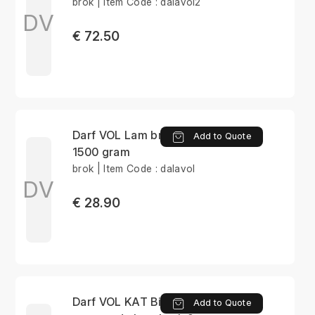
brok | Item Code : dalavol2
DV
€ 72.50
Darf VOL Lam brok
Add to Quote
1500 gram
brok | Item Code : dalavol
DV
€ 28.90
Darf VOL KAT Bites
Add to Quote