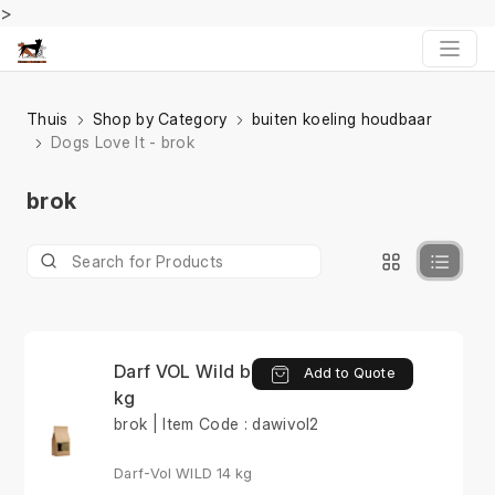
>
Thuis
Shop by Category
buiten koeling houdbaar
Dogs Love It - brok
brok
Darf VOL Wild brok 14
Add to Quote
kg
brok | Item Code : dawivol2
Darf-Vol WILD 14 kg