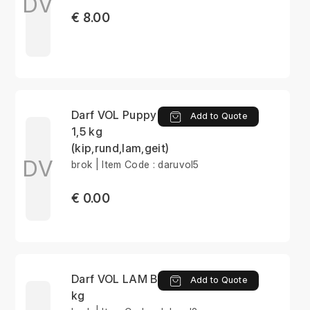
DV
€ 8.00
Darf VOL Puppy brok
Add to Quote
1,5 kg
(kip,rund,lam,geit)
DV
brok | Item Code : daruvol5
€ 0.00
Darf VOL LAM Brok 14
Add to Quote
kg