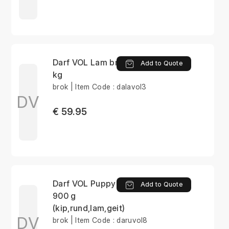
Darf VOL Lam brok 15
Add to Quote
kg
brok | Item Code : dalavol3
DV
€ 59.95
Darf VOL Puppy brok
Add to Quote
900 g
(kip,rund,lam,geit)
DV
brok | Item Code : daruvol8