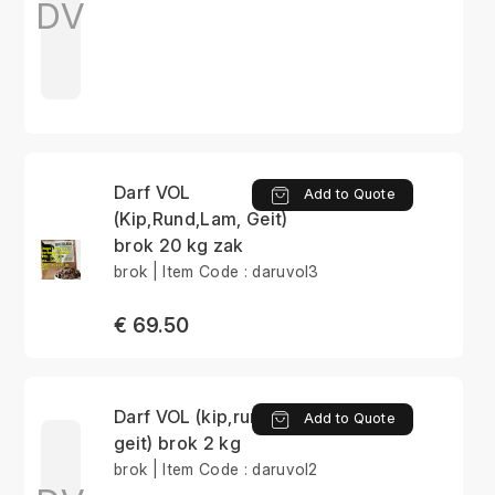
DV
Darf VOL
Add to Quote
(Kip,Rund,Lam, Geit)
brok 20 kg zak
brok | Item Code : daruvol3
€ 69.50
Darf VOL (kip,rund,lam,
Add to Quote
geit) brok 2 kg
brok | Item Code : daruvol2