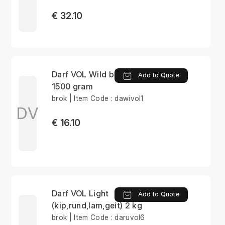
€ 32.10
Darf VOL Wild brok
Add to Quote
1500 gram
brok | Item Code : dawivol1
DV
€ 16.10
Darf VOL Light
Add to Quote
(kip,rund,lam,geit) 2 kg
brok | Item Code : daruvol6