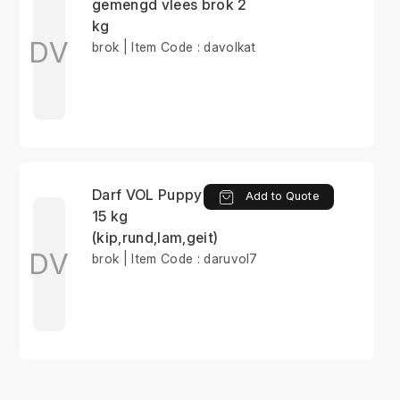
gemengd vlees brok 2
kg
DV
brok | Item Code : davolkat
Darf VOL Puppy brok
Add to Quote
15 kg
(kip,rund,lam,geit)
DV
brok | Item Code : daruvol7